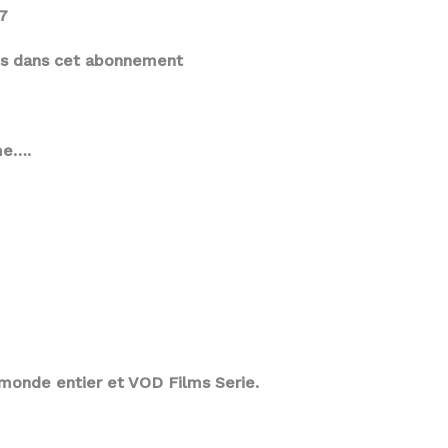
7
es dans cet abonnement
me….
monde entier et VOD Films Serie.