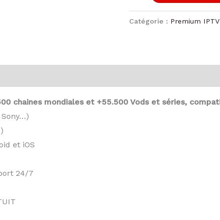
Catégorie :
Premium IPTV
00 chaines mondiales et +55.500 Vods et séries, compati
 Sony…)
)
oid et iOS
port 24/7
TUIT