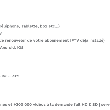
(Téléphone, Tablette, box etc…)
y
 de renouveler de votre abonnement IPTV déja installé)
Android, iOS
-353-…etc
ines et +300 000 vidéos à la demande full HD & SD | serve