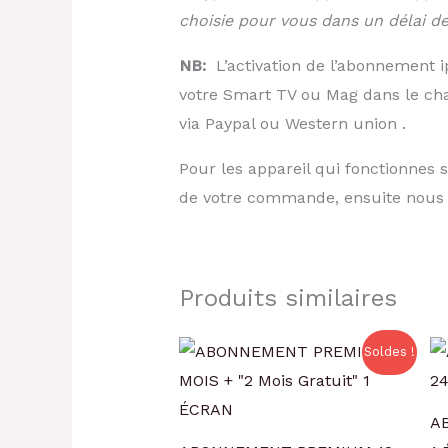
choisie pour vous dans un délai 
NB:
L’activation de l’abonnement ip
votre Smart TV ou Mag dans le c
via Paypal ou Western union .
Pour les appareil qui fonctionnes s
de votre commande, ensuite nous al
Produits similaires
Le
Le
Soldes !
prix
prix
initial
actuel
était :
est :
€69.00.
€49.00.
A