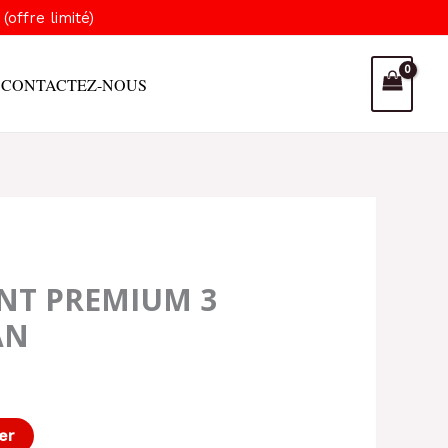
(offre limité)
CONTACTEZ-NOUS
T PREMIUM 3
AN
er