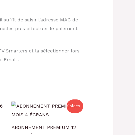
l suffit de saisir l’adresse MAC de
nelles puis effectuer le paiement
TV Smarters et la sélectionner lors
r Email .
Le
Le
Soldes !
prix
prix
initial
actuel
était :
est :
€149.00.
€110.00.
ABONNEMENT PREMIUM 12