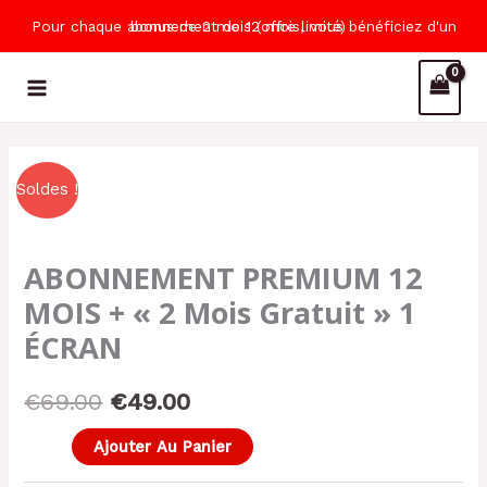
Aller
Pour chaque abonnement de 12 mois, vous bénéficiez d'un bonus de 2 mois (offre limité)
au
contenu
Le
Le
Soldes !
prix
prix
ABONNEMENT PREMIUM 12
initial
actuel
MOIS + « 2 Mois Gratuit » 1
était :
est :
ÉCRAN
€69.00.
€49.00.
€
69.00
€
49.00
Ajouter Au Panier